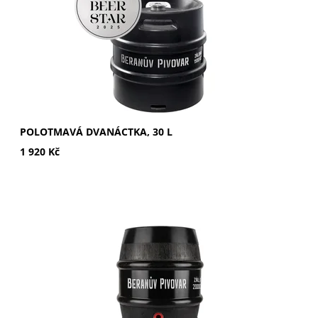
POLOTMAVÁ DVANÁCTKA, 30 L
1 920 Kč
Produkt pro nákup sudu při vrácení prázdného KEG sudu.
Cena je bez vratné zálohy 1 500 Kč.
Dostupnost:
Skladem 4 ks