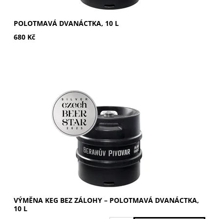
POLOTMAVÁ DVANÁCTKA, 10 L
680 Kč
Produkt pro nákup sudu při vrácení prázdného KEG sudu.
Cena je bez vratné zálohy 1 500 Kč.
Dostupnost:
Skladem 1 ks
VÝMĚNA KEG BEZ ZÁLOHY – POLOTMAVÁ DVANÁCTKA,
10 L