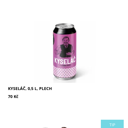
Svrchně kvašené výčepní pivo. Stupňovitost: 8°.
Dostupnost:
Momentálně nedostupné
KYSELÁČ, 0,5 L, PLECH
70 Kč
TIP
Polotmavý ležák na pohodové popíjení.Stupňovitost: 12°.