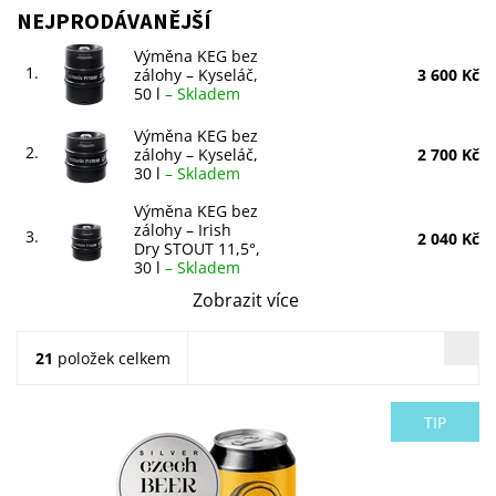
NEJPRODÁVANĚJŠÍ
Výměna KEG bez
1.
zálohy – Kyseláč,
3 600 Kč
50 l
–
Skladem
Výměna KEG bez
2.
zálohy – Kyseláč,
2 700 Kč
30 l
–
Skladem
Výměna KEG bez
zálohy – Irish
3.
2 040 Kč
Dry STOUT 11,5°,
30 l
–
Skladem
Zobrazit více
21
položek celkem
TIP
Světlý ležák pro každodenní popíjení.Stupňovitost: 11°.
Dostupnost:
Skladem >5 ks