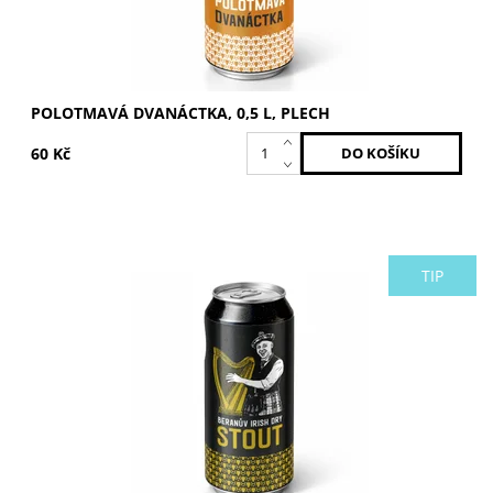
POLOTMAVÁ DVANÁCTKA, 0,5 L, PLECH
60 Kč
TIP
Stupňovitost: 11,5 °. Tmavá irská klasika.
Dostupnost:
Skladem >5 ks