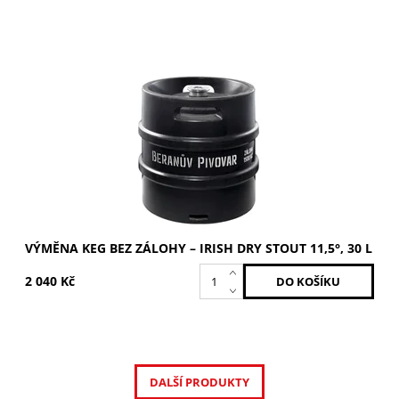
Produkt pro nákup sudu při vrácení prázdného KEG sudu.
Cena je bez vratné zálohy 1 500 Kč.
Dostupnost:
Skladem 1 ks
VÝMĚNA KEG BEZ ZÁLOHY – IRISH DRY STOUT 11,5°, 30 L
2 040 Kč
DALŠÍ PRODUKTY