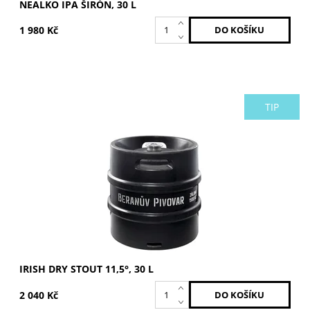
NEALKO IPA ŠIRÓN, 30 L
1 980 Kč
TIP
Stupňovitost: 11,5 °. Irish Dry StoutK sudu je účtována
vratná záloha 1 500 Kč.
Dostupnost:
Skladem 1 ks
IRISH DRY STOUT 11,5°, 30 L
2 040 Kč