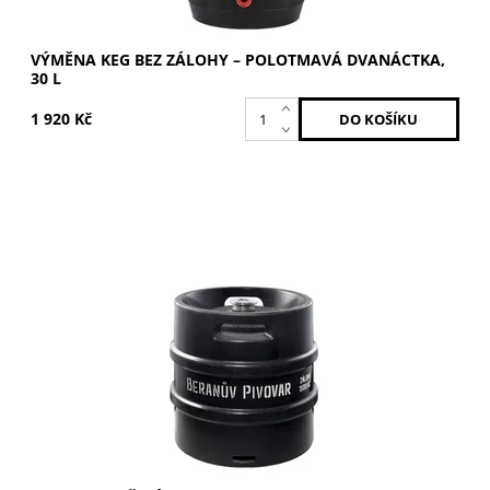
VÝMĚNA KEG BEZ ZÁLOHY – POLOTMAVÁ DVANÁCTKA,
30 L
1 920 Kč
Svrchně kvašené nealko pivo s obsahem alkoholu do 0,5
%. K sudu je účtována vratná záloha 1 500 Kč.
Dostupnost:
Skladem >5 ks