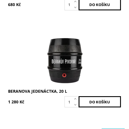
680 Kč
Světlý ležák pro každodenní popíjení. Stupňovitost: 11°. K
sudu je účtována vratná záloha 1 500 Kč.
Dostupnost:
Skladem >5 ks
BERANOVA JEDENÁCTKA, 20 L
1 280 Kč