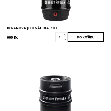
BERANOVA JEDENÁCTKA, 10 L
660 Kč
Polotmavý ležák na pohodové popíjení.Stupňovitost: 12°.K
sudu je účtována vratná záloha 1 500 Kč.
Dostupnost:
Momentálně nedostupné