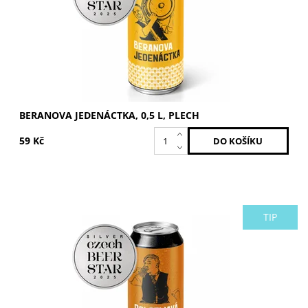
BERANOVA JEDENÁCTKA, 0,5 L, PLECH
59 Kč
TIP
Polotmavý ležák na pohodové popíjení.Stupňovitost: 12°.
Dostupnost:
Skladem >5 ks