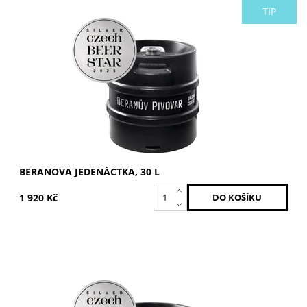
TIP
Světlý ležák pro každodenní popíjení. Stupňovitost: 11°. K
sudu je účtována vratná záloha 1 500 Kč.
Dostupnost:
Skladem >5 ks
BERANOVA JEDENÁCTKA, 30 L
1 920 Kč
Polotmavý ležák na pohodové popíjení.Stupňovitost: 12°.K
sudu je účtována vratná záloha 1 500 Kč.
Dostupnost:
Momentálně nedostupné