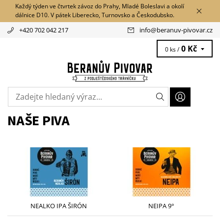
Každý týden ve čtvrtek závoz do Prahy, Mladé Boleslavi a okolí
dálnice D10. V pátek Liberecko, Turnovsko a Českodubsko.
+420 702 042 217
info
@
beranuv-pivovar.cz
0 Kč
0 ks /
NAŠE PIVA
NEALKO IPA ŠIRÓN
NEIPA 9°