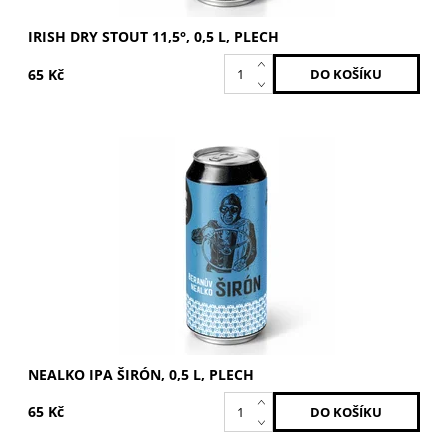
IRISH DRY STOUT 11,5°, 0,5 L, PLECH
65 Kč
Svrchně kvašené nealko pivo s obsahem alkoholu do 0,5
%.
Dostupnost:
Skladem >5 ks
NEALKO IPA ŠIRÓN, 0,5 L, PLECH
65 Kč