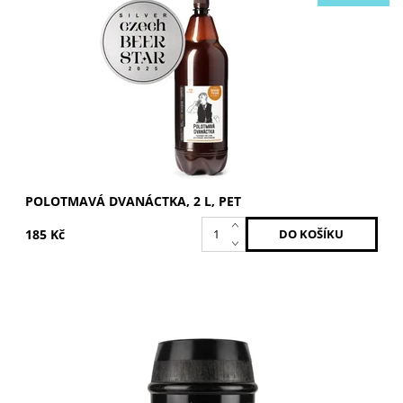
Dostupnost:
Skladem >5 ks
POLOTMAVÁ DVANÁCTKA, 2 L, PET
185 Kč
Světlý ležák pro každodenní popíjení. Stupňovitost: 11°. K
sudu je účtována vratná záloha 1 500 Kč.
Dostupnost:
Skladem >5 ks