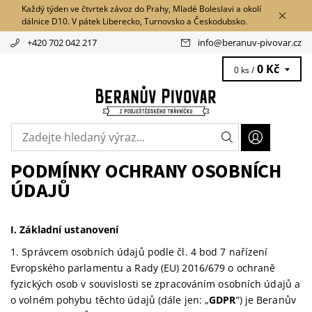
Každý týden ve čtvrtek závoz do Prahy, Mladé Boleslavi a okolí
dálnice D10. V pátek Liberecko, Turnovsko a Českodubsko.
+420 702 042 217
info
@
beranuv-pivovar.cz
0 Kč
0 ks /
PODMÍNKY OCHRANY OSOBNÍCH
ÚDAJŮ
I.
Základní ustanovení
1. Správcem osobních údajů podle čl. 4 bod 7 nařízení
Evropského parlamentu a Rady (EU) 2016/679 o ochraně
fyzických osob v souvislosti se zpracováním osobních údajů a
o volném pohybu těchto údajů (dále jen: „
GDPR
”) je Beranův