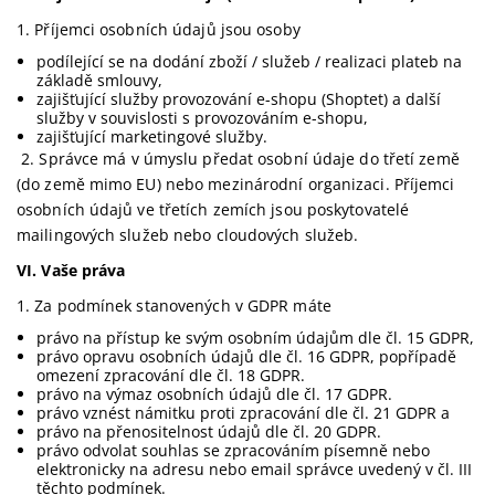
1. Příjemci osobních údajů jsou osoby
podílející se na dodání zboží / služeb / realizaci plateb na
základě smlouvy,
zajišťující služby provozování e-shopu (Shoptet) a další
služby v souvislosti s provozováním e-shopu,
zajišťující marketingové služby.
2. Správce má v úmyslu předat osobní údaje do třetí země
(do země mimo EU) nebo mezinárodní organizaci. Příjemci
osobních údajů ve třetích zemích jsou poskytovatelé
mailingových služeb nebo cloudových služeb.
VI.
Vaše práva
1. Za podmínek stanovených v GDPR máte
právo na přístup ke svým osobním údajům dle čl. 15 GDPR,
právo opravu osobních údajů dle čl. 16 GDPR, popřípadě
omezení zpracování dle čl. 18 GDPR.
právo na výmaz osobních údajů dle čl. 17 GDPR.
právo vznést námitku proti zpracování dle čl. 21 GDPR a
právo na přenositelnost údajů dle čl. 20 GDPR.
právo odvolat souhlas se zpracováním písemně nebo
elektronicky na adresu nebo email správce uvedený v čl. III
těchto podmínek.