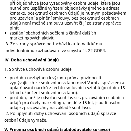
při objednávce jsou vyžadovány osobní údaje, které jsou
nutné pro úspěšné vyřízení objednávky (jméno a adresa,
kontakt), poskytnutí osobních údajů je nutným požadavkem
pro uzavření a plnění smlouvy, bez poskytnutí osobních
údajů není možné smlouvu uzavřít či jí ze strany správce
plnit,
zasílání obchodních sdělení a činění dalších
marketingových aktivit.
3. Ze strany správce nedochází k automatickému
individuálnímu rozhodování ve smyslu čl. 22 GDPR.
IV.
Doba uchovávání údajů
1. Správce uchovává osobní údaje
po dobu nezbytnou k výkonu práv a povinností
vyplývajících ze smluvního vztahu mezi Vámi a správcem a
uplatňování nároků z těchto smluvních vztahů (po dobu 15
let od ukončení smluvního vztahu).
po dobu, než je odvolán souhlas se zpracováním osobních
údajů pro účely marketingu, nejdéle 15 let, jsou-li osobní
údaje zpracovávány na základě souhlasu.
2. Po uplynutí doby uchovávání osobních údajů správce
osobní údaje vymaže.
V.
Příjemci osobních údajů (subdodavatelé správce)