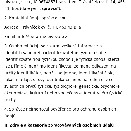
pivovar, s.r.o., IČ 06748571 se sídlem Trávníček ev. č. 14, 463
43 Bílá. (dále jen: „
správce
“).
2. Kontaktní údaje správce jsou
Adresa: Trávníček ev. č. 14, 463 43 Bílá
Email: info@beranuv-pivovar.cz
3. Osobními údaji se rozumí veškeré informace o
identifikované nebo identifikovatelné fyzické osobě;
identifikovatelnou fyzickou osobou je fyzická osoba, kterou
lze přímo či nepřímo identifikovat, zejména odkazem na
určitý identifikátor, například jméno, identifikační číslo,
lokační údaje, síťový identifikátor nebo na jeden či více
zvláštních prvků fyzické, fyziologické, genetické, psychické,
ekonomické, kulturní nebo společenské identity této fyzické
osoby.
4. Správce nejmenoval pověřence pro ochranu osobních
údajů.
II.
Zdroje a kategorie zpracovávaných osobních údajů