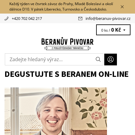
Každý týden ve čtvrtek závoz do Prahy, Mladé Boleslavi a okolí
dálnice D10. V pátek Liberecko, Turnovsko a Českodubsko.
+420 702 042 217
info
@
beranuv-pivovar.cz
0 Kč
0 ks /
DEGUSTUJTE S BERANEM ON-LINE