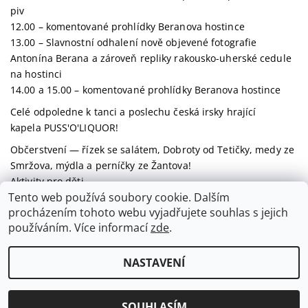
piv
12.00 – komentované prohlídky Beranova hostince
13.00 – Slavnostní odhalení nově objevené fotografie
Antonína Berana a zároveň repliky rakousko-uherské cedule
na hostinci
14.00 a 15.00 – komentované prohlídky Beranova hostince
Celé odpoledne k tanci a poslechu česká irsky hrající
kapela PUSS'O'LIQUOR!
Občerstvení — řízek se salátem, Dobroty od Tetičky, medy ze
Smržova, mýdla a perníčky ze Žantova!
Aktivity pro děti.
Tento web používá soubory cookie. Dalším
procházením tohoto webu vyjadřujete souhlas s jejich
PŘEDCHOZÍ ČLÁNEK
DALŠÍ ČLÁNEK
používáním. Více informací
zde
.
NASTAVENÍ
2026 © Beranův pivovar, všechna práva vyhrazena
Vytvořil Shoptet
SOUHLASÍM