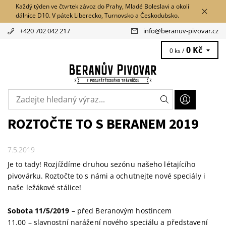
Každý týden ve čtvrtek závoz do Prahy, Mladé Boleslavi a okolí
dálnice D10. V pátek Liberecko, Turnovsko a Českodubsko.
+420 702 042 217
info
@
beranuv-pivovar.cz
0 Kč
0 ks /
ROZTOČTE TO S BERANEM 2019
7.5.2019
Je to tady! Rozjíždíme druhou sezónu našeho létajícího
pivovárku. Roztočte to s námi a ochutnejte nové speciály i
naše ležákové stálice!
Sobota 11/5/2019
– před Beranovým hostincem
11.00 – slavnostní narážení nového speciálu a představení