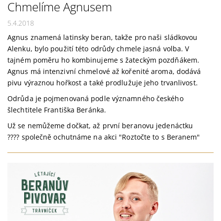
Chmelíme Agnusem
5.4.2018
Agnus znamená latinsky beran, takže pro naši sládkovou
Alenku, bylo použití této odrůdy chmele jasná volba. V
tajném poměru ho kombinujeme s žateckým pozdňákem.
Agnus má intenzivní chmelové až kořenité aroma, dodává
pivu výraznou hořkost a také prodlužuje jeho trvanlivost.
Odrůda je pojmenovaná podle významného českého
šlechtitele Františka Beránka.
Už se nemůžeme dočkat, až první beranovu jedenáctku
????
společně ochutnáme na akci "Roztočte to s Beranem"