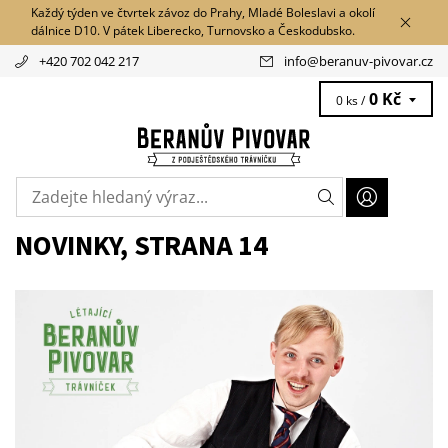
Každý týden ve čtvrtek závoz do Prahy, Mladé Boleslavi a okolí
dálnice D10. V pátek Liberecko, Turnovsko a Českodubsko.
+420 702 042 217
info
@
beranuv-pivovar.cz
0 Kč
0 ks /
NOVINKY
, STRANA 14