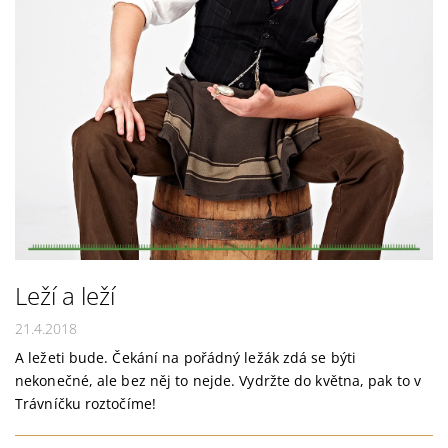
Leží a leží
21.4.2018
A ležeti bude. Čekání na pořádný ležák zdá se býti
nekonečné, ale bez něj to nejde. Vydržte do května, pak to v
Trávníčku roztočíme!