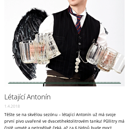
Létající Antonín
1.4.2018
Těšte se na skvělou sezónu – létající Antonín už má svoje
první pivo uvařené ve dvacetihektolitrovém tanku! Půllitry má
čistě umyté a netrpělivě čeká, až za 6 týdnů bude moct